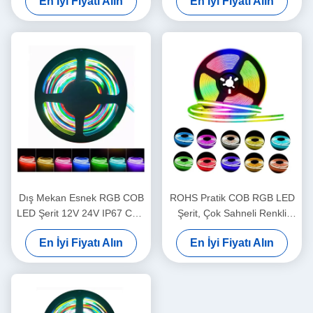
En İyi Fiyatı Alın
En İyi Fiyatı Alın
Dış Mekan Esnek RGB COB
ROHS Pratik COB RGB LED
LED Şerit 12V 24V IP67 CCT
Şerit, Çok Sahneli Renkli
Kısılabilir Kesilebilir
LED Işık Şeritleri
En İyi Fiyatı Alın
En İyi Fiyatı Alın