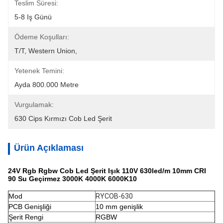
Teslim Süresi:
5-8 Iş Günü
Ödeme Koşulları:
T/T, Western Union, 
Yetenek Temini:
Ayda 800.000 Metre
Vurgulamak:
630 Cips Kırmızı Cob Led Şerit
Ürün Açıklaması
24V Rgb Rgbw Cob Led Şerit Işık 110V 630led/m 10mm CRI
90 Su Geçirmez 3000K 4000K 6000K10
Mod
RYCOB-630
PCB Genişliği
10 mm genişlik
Şerit Rengi
RGBW