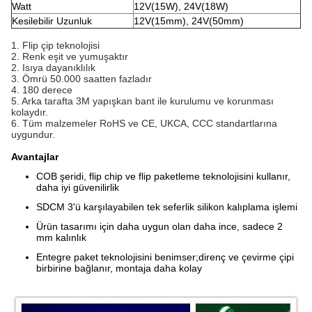
Watt
12V(15W), 24V(18W)
Kesilebilir Uzunluk
12V(15mm), 24V(50mm)
1. Flip çip teknolojisi
2. Renk eşit ve yumuşaktır
2. Isıya dayanıklılık
3. Ömrü 50.000 saatten fazladır
4. 180 derece
5. Arka tarafta 3M yapışkan bant ile kurulumu ve korunması
kolaydır.
6. Tüm malzemeler RoHS ve CE, UKCA, CCC standartlarına
uygundur.
Avantajlar
COB şeridi, flip chip ve flip paketleme teknolojisini kullanır,
daha iyi güvenilirlik
SDCM 3'ü karşılayabilen tek seferlik silikon kalıplama işlemi
Ürün tasarımı için daha uygun olan daha ince, sadece 2
mm kalınlık
Entegre paket teknolojisini benimser;direnç ve çevirme çipi
birbirine bağlanır, montaja daha kolay