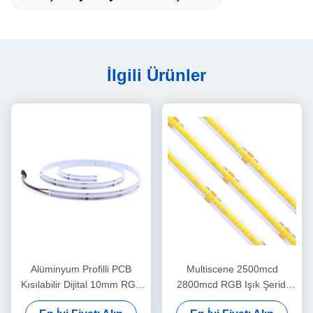
İlgili Ürünler
Alüminyum Profilli PCB
Multiscene 2500mcd
Kısılabilir Dijital 10mm RGB
2800mcd RGB Işık Şeridi
COB LED Şerit
Isıya Dayanıklı COB