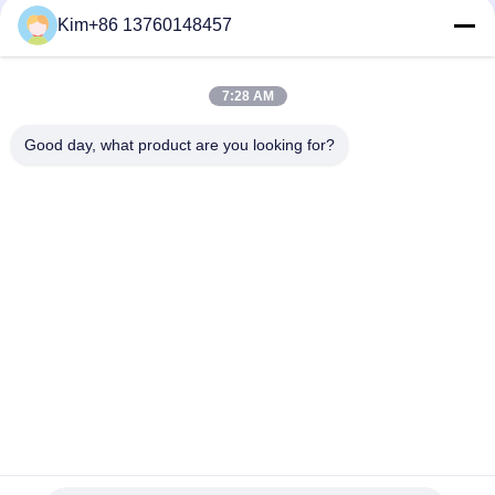
Sosyal Medya
Kim+86 13760148457
7:28 AM
Hızlı iletişim
Good day, what product are you looking for?
Tel:
86-184-7542-7886
e-posta
kimball@ryopt.com
Adres
3/F,Fengrun Binası, Huafeng 2. Endüstri Parkı, Hangkong
Yolu, shenzhen, guangdong, CN
Gizlilik Politikası
|
Site Haritası
Çin İyi Kalite Yapay LED Işıklık Tedarikçi. telif hakkı © 2022-2026
SHENZHEN RONGYANG OPT Technology Co.,Ltd (RYOPT) . Her