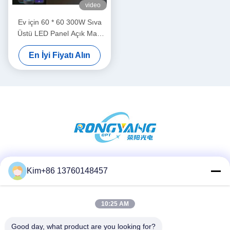
video
Ev için 60 * 60 300W Sıva
Üstü LED Panel Açık Mavi
Gökyüzü Lambası
En İyi Fiyatı Alın
Sosyal Medya
Kim+86 13760148457
10:25 AM
Hızlı iletişim
Good day, what product are you looking for?