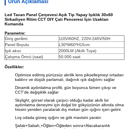
Ürün Açıklaması
Led Tavan Panel Çerçevesi Açık Tip Yapay Işıklık 30x60
Sirkadiyen Ritim CCT DIY Çatı Penceresi İçin Uzaktan
Kumanda
Parametre:
Giriş gerilimi
110V/60HZ, 220V-240V/50H
Panel Boyutu
L30*W60*H15cm
Işık akısı
2000LM (Akıllı Tuya)
Çalışma Ömrü (saat)
50.000 saat
Özellikler:
Optimize edilmiş pürüzsüz akrilik lens pikselleşmeyi ortadan
kaldırır ve düşük parlamalı, dağınık ışık dağılımı sağlar
Dinamik aydınlatma profili, gün boyunca lümen çıkışı ve
CCT'de değişiklik sağlar
Skylight, görsel olarak çarpıcı olduğu kadar akıllı bir
aydınlatma deneyimi için doğal bir gökyüzünün altında olma
hissini yeniden yaratarak dış mekan gün ışığını içeri getirir.
Loş odada güneş ışığını ve gök mavisini yaratır.
Şafak+Sabah,+Öğlen+Öğleden sonra+Alacakaranlık