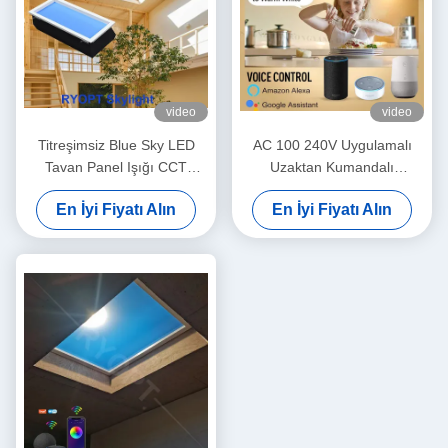
video
video
Titreşimsiz Blue Sky LED
AC 100 240V Uygulamalı
Tavan Panel Işığı CCT
Uzaktan Kumandalı
7800K Pratik
Profesyonel Ticari
En İyi Fiyatı Alın
En İyi Fiyatı Alın
Aydınlatma için Tasarlanmış
LED Tavan Paneli Işığı