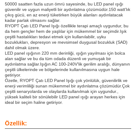
50000 saatten fazla uzun ömrü sayesinde, bu LED panel ışığı
güvenilir ve uygun maliyetli bir aydınlatma çözümüdür.150 watt'lık
çıkış gücü, en az enerji tüketirken büyük alanları aydınlatacak
kadar parlak olmasını sağlar.
RYOPT Çatı LED Panel Işığı özellikle terapi amaçlı uygundur, bu
da hem gençler hem de yaşlılar için mükemmel bir seçimdir.Işık
çeşitli hastalıkları tedavi etmek için kullanılabilir, uyku
bozuklukları, depresyon ve mevsimsel duygusal bozukluk (SAD)
dahil olmak üzere.
LED panel ışığının 220 mm derinliği, ışığın yayılması için bolca
alan sağlar ve bu da tüm odada düzenli ve yumuşak bir
aydınlatma sağlar.Işığın AC 100-240V'lik gerilim aralığı, dünyanın
çeşitli ülkelerinde ve bölgelerinde kullanılmasına uygun hale
getiriyor.
Özetle, RYOPT Çatı LED Panel Işığı çok yönlülük, güvenilirlik ve
enerji verimliliği sunan mükemmel bir aydınlatma çözümüdür.Çok
çeşitli senaryolarda ve olaylarda kullanılmak için uygundur.,
yüksek kaliteli bir sönülebilir LED panel ışığı arayan herkes için
ideal bir seçim haline getiriyor.
Özellik: