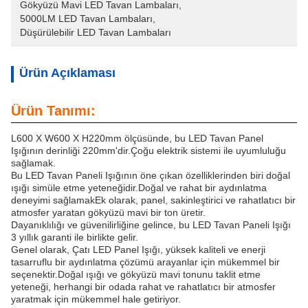
Gökyüzü Mavi LED Tavan Lambaları
, 
5000LM LED Tavan Lambaları
, 
Düşürülebilir LED Tavan Lambaları
Ürün Açıklaması
Ürün Tanımı:
L600 X W600 X H220mm ölçüsünde, bu LED Tavan Panel
Işığının derinliği 220mm'dir.Çoğu elektrik sistemi ile uyumluluğu
sağlamak.
Bu LED Tavan Paneli Işığının öne çıkan özelliklerinden biri doğal
ışığı simüle etme yeteneğidir.Doğal ve rahat bir aydınlatma
deneyimi sağlamakEk olarak, panel, sakinleştirici ve rahatlatıcı bir
atmosfer yaratan gökyüzü mavi bir ton üretir.
Dayanıklılığı ve güvenilirliğine gelince, bu LED Tavan Paneli Işığı
3 yıllık garanti ile birlikte gelir.
Genel olarak, Çatı LED Panel Işığı, yüksek kaliteli ve enerji
tasarruflu bir aydınlatma çözümü arayanlar için mükemmel bir
seçenektir.Doğal ışığı ve gökyüzü mavi tonunu taklit etme
yeteneği, herhangi bir odada rahat ve rahatlatıcı bir atmosfer
yaratmak için mükemmel hale getiriyor.