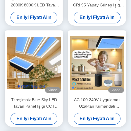
2000K 8000K LED Tavan
CRI 95 Yapay Güneş Işığı
Paneli Işığı
Tuya Kontrolü
En İyi Fiyatı Alın
En İyi Fiyatı Alın
video
video
Titreşimsiz Blue Sky LED
AC 100 240V Uygulamalı
Tavan Panel Işığı CCT
Uzaktan Kumandalı
7800K Pratik
Profesyonel Ticari
En İyi Fiyatı Alın
En İyi Fiyatı Alın
Aydınlatma için Tasarlanmış
LED Tavan Paneli Işığı