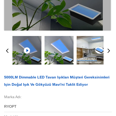
5000LM Dimmable LED Tavan Işıkları Müşteri Gereksinimleri
Için Doğal Işık Ve Gökyüzü Mavi'ni Taklit Ediyor
Marka Adı:
RYOPT